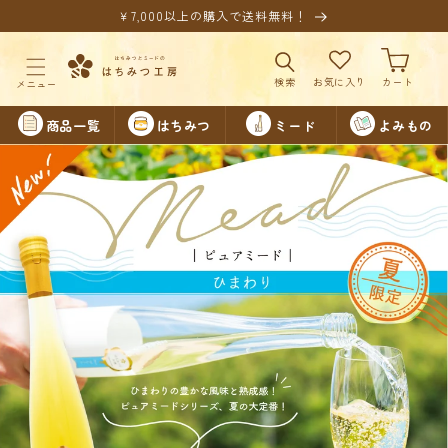
コンテ
￥7,000以上の購入で送料無料！
ンツに
進む
カ
ー
ト
商品一覧
はちみつ
ミード
よみもの