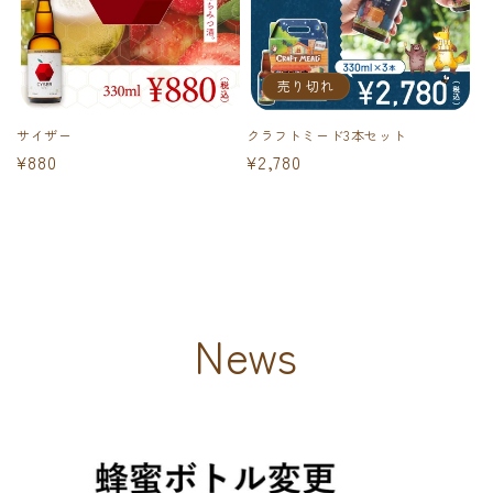
売り切れ
サイザー
クラフトミード3本セット
通
¥880
通
¥2,780
常
常
価
価
格
格
News