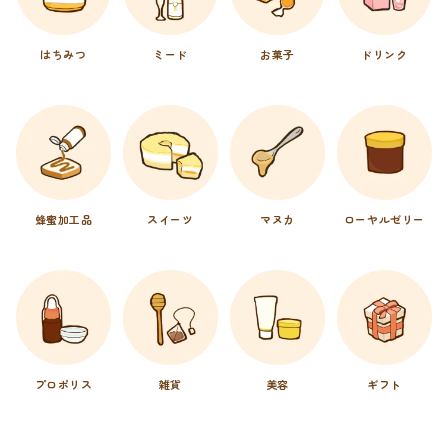
はちみつ
ミード
お菓子
ドリンク
蜂蜜加工品
スイーツ
マヌカ
ローヤルゼリー
プロポリス
雑貨
美容
ギフト