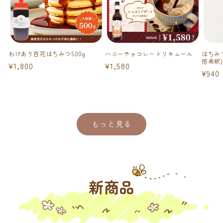
わけあり百花はちみつ500g
ハニーチョコレートリキュール
はちみつ
倍希釈)
通
¥1,800
通
¥1,580
通
¥940
常
常
常
価
価
価
格
格
格
もっと見る
新商品