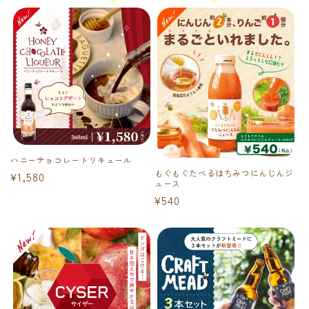
ハニーチョコレートリキュール
もぐもぐたべるはちみつにんじんジ
通
¥1,580
ュース
常
通
¥540
価
常
格
価
格