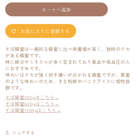
蜂
蜂
カートへ追加
蜜
蜜
100g
100g
の
の
お気に入りに登録する
数
数
量
量
そば蜂蜜は一般的な蜂蜜に比べ栄養価が高く、独特のクセ
を
を
がある蜂蜜です。
減
増
特に鉄分やミネラルが多く含まれており貧血や高血圧の人
ら
や
におすすめです。
す
す
味わいはクセが強く好き嫌いが分かれる蜂蜜ですが、黒蜜
のような味わいのため、きな粉餅やバニラアイスに相性抜
群です。
そば蜂蜜300gはこちら→
そば蜂蜜600gはこちら→
そば蜂蜜1200gはこちら→
シェアする