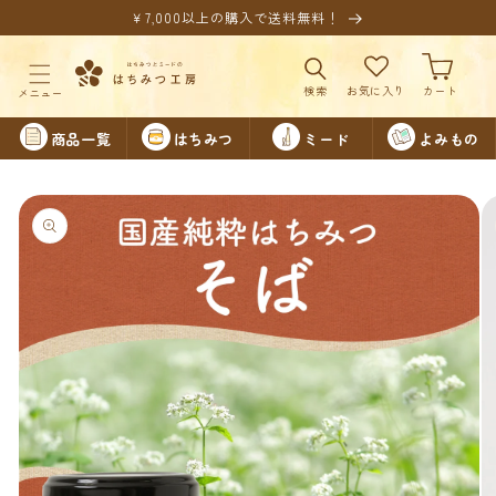
コンテ
￥7,000以上の購入で送料無料！
ンツに
進む
カ
ー
ト
商品一覧
はちみつ
ミード
よみもの
商品情
報にス
キップ