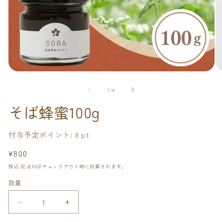
モ
モ
ー
ー
の
1
/
8
ダ
ダ
ル
ル
そば蜂蜜100g
で
で
メ
メ
デ
デ
付与予定ポイント:
8
pt
ィ
ィ
ア
ア
通
¥800
(1)
(2
を
常
を
税込
配送料
はチェックアウト時に計算されます。
開
開
価
く
く
数量
格
そ
そ
ば
ば